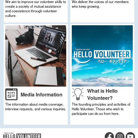
We aim to improve our volunteer skills to
We deliver the voices of our members
create a society of mutual assistance
who keep growing.
and coexistence through volunteer
culture.
What is Hello
Media Information
Volunteer?
The information about media coverage,
The founding principles and activities of
interview requests, and various inquiries.
Hello Volunteer.
Those who wish to
participate can do so from here.