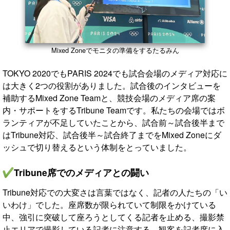
Mixed Zoneでモニタの準備をするたるみん
TOKYO 2020でもPARIS 2024でも試合会場のメディア対応に
は大きく2つの役割がありました。試合後のインタビューを
補助するMixed Zone Teamと、競技会場のメディア席の案
内・サポートをするTribune Teamです。私たちの会場ではボ
ランティアが不足していたことから、試合前～試合後半まで
はTribune対応、試合後半～試合終了までをMixed Zoneにダ
ッシュで切り替えるという体制をとっていました。
Tribune席でのメディアとの闘い
Tribune対応での大変さは言葉ではなく、記者の人たちの「い
いわけ」でした。座席数が限られていて制限をかけている
中、強引に突破して座ろうとしてくる記者を止める、撮影禁
止エリアで撮影している記者に注意する、観客を記者席に入