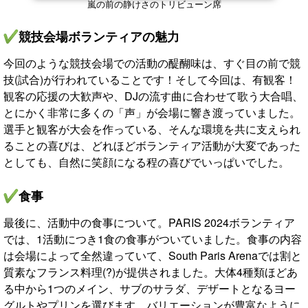
嵐の前の静けさのトリビューン席
競技会場ボランティアの魅力
今回のような競技会場での活動の醍醐味は、すぐ目の前で競
技(試合)が行われていることです！そして今回は、有観客！
観客の応援の大歓声や、DJの流す曲に合わせて歌う大合唱、
とにかく非常に多くの「声」が会場に響き渡っていました。
選手と観客が大会を作っている、そんな環境を共に支えられ
ることの喜びは、どれほどボランティア活動が大変であった
としても、自然に笑顔になる程の喜びでいっぱいでした。
食事
最後に、活動中の食事について。PARIS 2024ボランティア
では、1活動につき1食の食事がついていました。食事の内容
は会場によって全然違っていて、South Paris Arenaでは割と
質素なフランス料理(?)が提供されました。大体4種類ほどあ
る中から1つのメイン、サブのサラダ、デザートとなるヨー
グルトやプリンを選びます。バリエーションが豊富なように