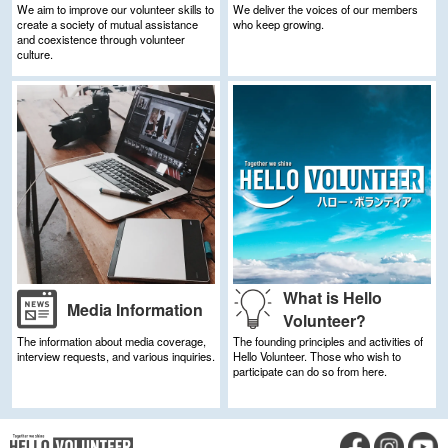
We aim to improve our volunteer skills to
We deliver the voices of our members
create a society of mutual assistance
who keep growing.
and coexistence through volunteer
culture.
What is Hello
Media Information
Volunteer?
The information about media coverage,
The founding principles and activities of
interview requests, and various inquiries.
Hello Volunteer.
Those who wish to
participate can do so from here.