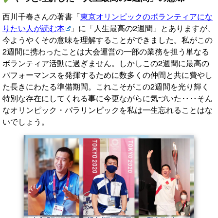
西川千春さんの著書「
東京オリンピックのボランティアにな
りたい人が読む本
」に「人生最高の2週間」とありますが、
今ようやくその意味を理解することができました。私がこの
2週間に携わったことは大会運営の一部の業務を担う単なる
ボランティア活動に過ぎません。しかしこの2週間に最高の
パフォーマンスを発揮するために数多くの仲間と共に費やし
た長きにわたる準備期間。これこそがこの2週間を光り輝く
特別な存在にしてくれる事に今更ながらに気づいた‥‥そん
なオリンピック・パラリンピックを私は一生忘れることはな
いでしょう。