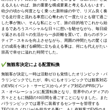
える人もいれば、旅の重要な構成要素と考える人もいます。
幼少の頃から何度となく乗った新幹線の中で、リズム良く奏
でる走行音と流れる車窓に心奪われて一度たりとも寝て過ご
した事が無い、そんな私にとって、旅の目的地でこれから始
まるであろうスペシャルな日々に想いを馳せながら、毎日繰
り返される日々の生活から一歩距離を置いて、自らのボラン
ティア・スキルを向上させながら、周囲の仲間たちの驚くほ
どの成長を遂げる瞬間に立ち会える事は、何にも代えがたい
崇高で幸せに溢れた時間でした。
無観客決定による配置転換
無観客が決定し一時は活動ゼロも覚悟したオリンピック・パ
ラリンピックでしたが、幸いにもオリンピックでは観客対応
のEVS(イベント・サービス)からメディア対応のPRS(プレ
ス・オペレーション)に配置転換となり、世界中のメディアの
方々とともに熱闘の10日間を過ごすことになりました。また
パラリンピックでは選手に装着するセンサーを管理する
TEC(テクノロジー)を担当する事に。もし有観客でEVSのま