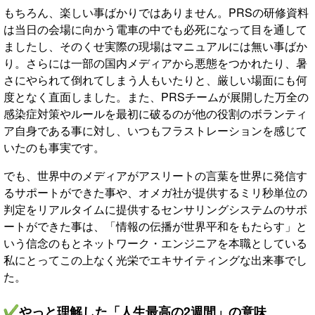
もちろん、楽しい事ばかりではありません。PRSの研修資料
は当日の会場に向かう電車の中でも必死になって目を通して
ましたし、そのくせ実際の現場はマニュアルには無い事ばか
り。さらには一部の国内メディアから悪態をつかれたり、暑
さにやられて倒れてしまう人もいたりと、厳しい場面にも何
度となく直面しました。また、PRSチームが展開した万全の
感染症対策やルールを最初に破るのが他の役割のボランティ
ア自身である事に対し、いつもフラストレーションを感じて
いたのも事実です。
でも、世界中のメディアがアスリートの言葉を世界に発信す
るサポートができた事や、オメガ社が提供するミリ秒単位の
判定をリアルタイムに提供するセンサリングシステムのサポ
ートができた事は、「情報の伝播が世界平和をもたらす」と
いう信念のもとネットワーク・エンジニアを本職としている
私にとってこの上なく光栄でエキサイティングな出来事でし
た。
やっと理解した「人生最高の2週間」の意味